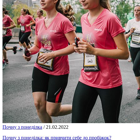
Почну з понеділка
/
21.02.2022
Почну з понеділка: як привчити себе до пробіжок?