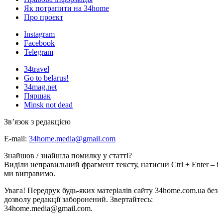
Як потрапити на 34home
Про проєкт
Instagram
Facebook
Telegram
34travel
Go to belarus!
34mag.net
Пяршак
Minsk not dead
Зв’язок з редакцією
E-mail:
34home.media@gmail.com
Знайшов / знайшла помилку у статті?
Виділи неправильний фрагмент тексту, натисни Ctrl + Enter – і
ми виправимо.
Увага! Передрук будь-яких матеріалів сайту 34home.com.ua без
дозволу редакції заборонений. Звертайтесь:
34home.media@gmail.com.