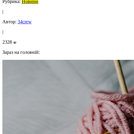
Рубрика:
Новини
|
Автор:
34crew
|
2328
Зараз на головній: