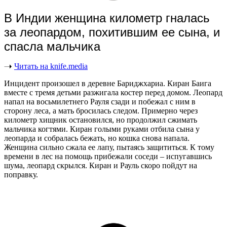
В Индии женщина километр гналась
за леопардом, похитившим ее сына, и
спасла мальчика
Читать на knife.media
Инцидент произошел в деревне Бариджхариа. Киран Баига
вместе с тремя детьми разжигала костер перед домом. Леопард
напал на восьмилетнего Рауля сзади и побежал с ним в
сторону леса, а мать бросилась следом. Примерно через
километр хищник остановился, но продолжил сжимать
мальчика когтями. Киран голыми руками отбила сына у
леопарда и собралась бежать, но кошка снова напала.
Женщина сильно сжала ее лапу, пытаясь защититься. К тому
времени в лес на помощь прибежали соседи – испугавшись
шума, леопард скрылся. Киран и Рауль скоро пойдут на
поправку.