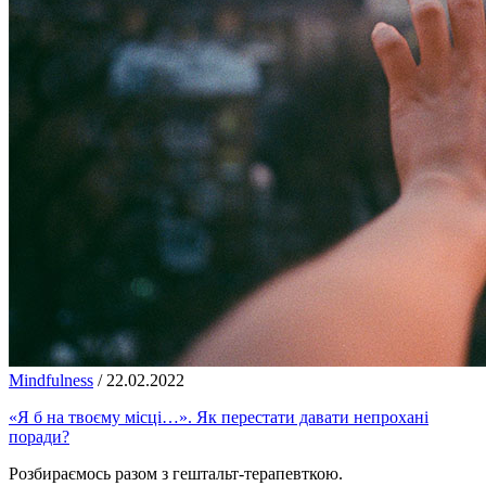
Mindfulness
/
22.02.2022
«Я б на твоєму місці…». Як перестати давати непрохані
поради?
Розбираємось разом з гештальт-терапевткою.