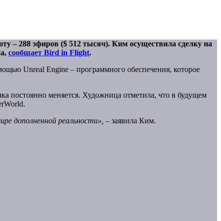
у – 288 эфиров ($ 512 тысяч). Ким осуществила сделку на
на,
сообщает Bird in Flight
.
ощью Unreal Engine – программного обеспечения, которое
лка постоянно меняется. Художница отметила, что в будущем
rWorld.
ире дополненной реальности»,
– заявила Ким.