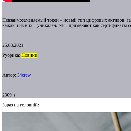
Невзаимозаменяемый токен – новый тип цифровых активов, га
каждый из них – уникален. NFT применяют как сертификаты с
25.03.2021
|
Рубрика:
Новини
|
Автор:
34crew
|
2309
Зараз на головній: