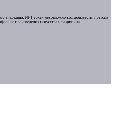
го владельца. NFT-токен невозможно воспроизвести, поэтому
ифровые произведения искусства или дизайна.