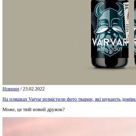
Новини
/
23.02.2022
На пляшках Varvar розмістили фото тварин, які шукають домів
Може, це твій новий дружок?