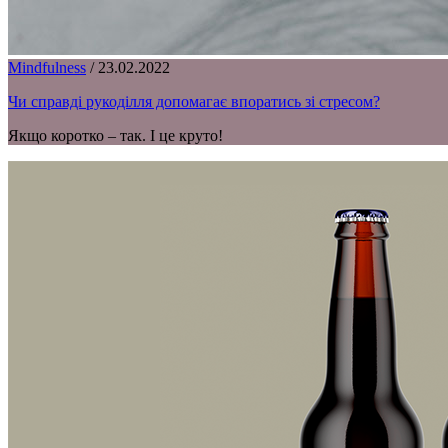
Mindfulness
/
23.02.2022
Чи справді рукоділля допомагає впоратись зі стресом?
Якщо коротко – так. І це круто!