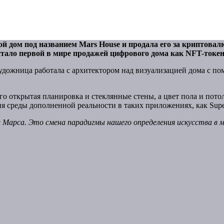
дом под названием Mars House и продала его за криптовалют
стало первой в мире продажей цифрового дома как NFT-токе
дожница работала с архитектором над визуализацией дома с пом
го открытая планировка и стеклянные стены, а цвет пола и пото
я среды дополненной реальности в таких приложениях, как Supe
Марса. Это смена парадигмы нашего определения искусства в м