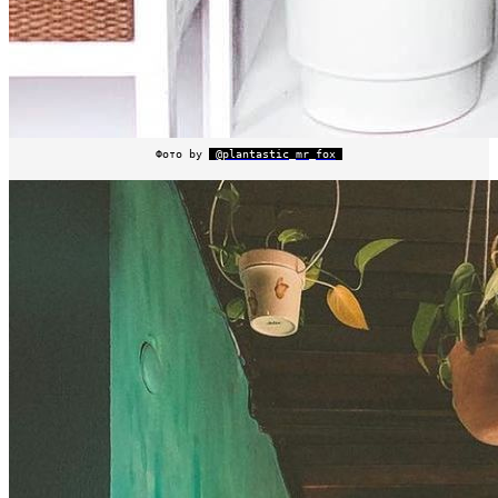
Фото by
@plantastic_mr_fox