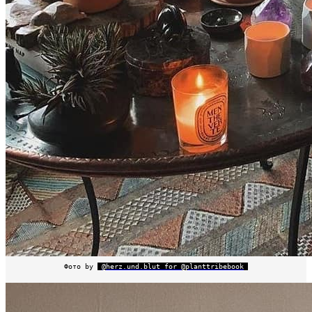
Фото by
@herz.und.blut for @planttribebook