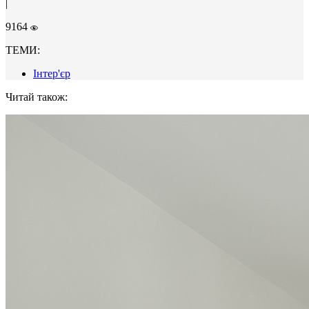
|
9164
ТЕМИ:
Інтер'єр
Читай також: