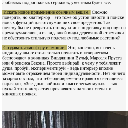
любимых подростковых сериалов, уместным будет все.
Искать новое применение обычным вещам.
Сложно
поверить, но клаттеркор – это тоже об устойчивости и поиске
новых функций для отслуживших свое предметов. Так
почему бы не превратить стопку книг в подставку под ноут на
время зум-коллов, а из видавшей виды деревянной стремянки
не обустроить стильную подставку под любимые растения?
Создавать атмосферу и эмоции.
Это, конечно, все очень
индивидуально: стоит только почитать о «творческом
беспорядке» в жилищах Вирджинии Вульф, Марселя Пруста
или Френсиса Бекона. Просто выбирай, к чему у тебя лежит
душа, пробуй, экспериментируй – ведь интерьер вполне
может быть отражением твоей индивидуальности. Нет ничего
зазорного в том, что тебе одновременно нравятся светящиеся
гирлянды, «Звездные войны» и классическая музыка – так
пускай эти пристрастия проявляются на твоих стенах и
книжных полках.