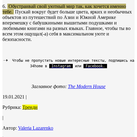
6.
Обустраивай свой уютный мир так, как хочется именно
тебе.
Пускай вокруг будет больше цвета, ярких и необычных
объектов из путешествий по Азии и Южной Америке
вперемешку с бабушкиными вышитыми подушками и
любимыми книгами на разных языках. Главное, чтобы ты во
всем этом ощущал(-а) себя в максимальном уюте и
безопасности.
Чтобы не пропустить новые интересные тексты, подпишись на
34home в
Instagram
или
Facebook
.
Заглавное фото:
The Modern House
19.01.2021
|
Рубрика:
Тренди
|
Автор:
Valeria Lazarenko