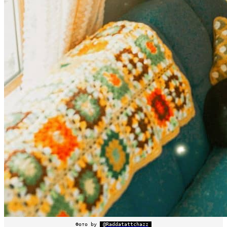
Фото by
@Raddatattchazz