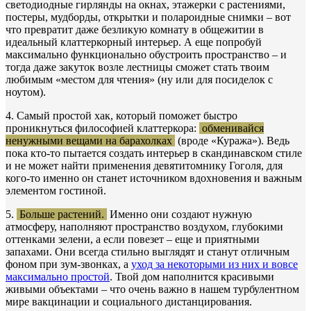
светодиодные гирлянды на окнах, этажерки с растениями,
постеры, мудборды, открытки и полароидные снимки – вот
что превратит даже безликую комнату в общежитии в
идеальный клаттеркорный интерьер. А еще попробуй
максимально функционально обустроить пространство – и
тогда даже закуток возле лестницы сможет стать твоим
любимым «местом для чтения» (ну или для посиделок с
ноутом).
4. Самый простой хак, который поможет быстро
проникнуться философией клаттеркора:
обменивайся
ненужными вещами на барахолках
(вроде «Куража»). Ведь
пока кто-то пытается создать интерьер в скандинавском стиле
и не может найти применения девятитомнику Гоголя, для
кого-то именно он станет источником вдохновения и важным
элементом гостиной.
5.
Больше растений.
Именно они создают нужную
атмосферу, наполняют пространство воздухом, глубокими
оттенками зелени, а если повезет – еще и приятными
запахами. Они всегда стильно выглядят и станут отличным
фоном при зум-звонках, а
уход за некоторыми из них и вовсе
максимально простой
. Твой дом наполнится красивыми
живыми объектами – что очень важно в нашем турбулентном
мире вакцинации и социального дистанцирования.