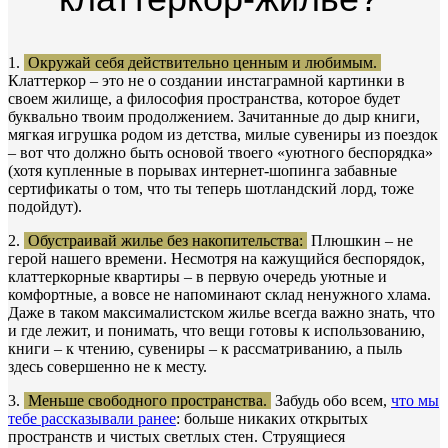
1.
Окружай себя действительно ценным и любимым.
Клаттеркор – это не о создании инстаграмной картинки в
своем жилище, а философия пространства, которое будет
буквально твоим продолжением. Зачитанные до дыр книги,
мягкая игрушка родом из детства, милые сувениры из поездок
– вот что должно быть основой твоего «уютного беспорядка»
(хотя купленные в порывах интернет-шопинга забавные
сертификаты о том, что ты теперь шотландский лорд, тоже
подойдут).
2.
Обустраивай жилье без накопительства:
Плюшкин – не
герой нашего времени. Несмотря на кажущийся беспорядок,
клаттеркорные квартиры – в первую очередь уютные и
комфортные, а вовсе не напоминают склад ненужного хлама.
Даже в таком максималистском жилье всегда важно знать, что
и где лежит, и понимать, что вещи готовы к использованию,
книги – к чтению, сувениры – к рассматриванию, а пыль
здесь совершенно не к месту.
3.
Меньше свободного пространства.
Забудь обо всем,
что мы
тебе рассказывали ранее
: больше никаких открытых
пространств и чистых светлых стен. Струящиеся