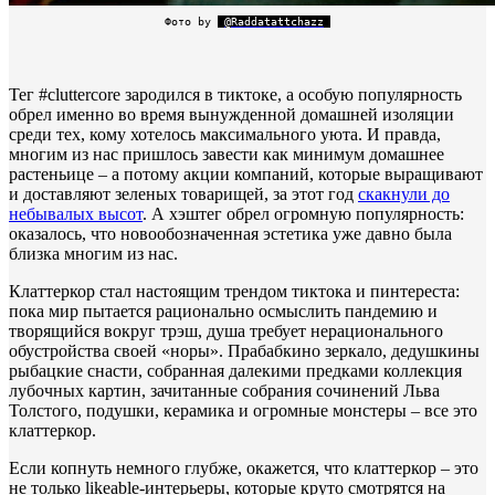
Фото by
@Raddatattchazz
Тег #cluttercore зародился в тиктоке, а особую популярность
обрел именно во время вынужденной домашней изоляции
среди тех, кому хотелось максимального уюта. И правда,
многим из нас пришлось завести как минимум домашнее
растеньице – а потому акции компаний, которые выращивают
и доставляют зеленых товарищей, за этот год
скакнули до
небывалых высот
. А хэштег обрел огромную популярность:
оказалось, что новообозначенная эстетика уже давно была
близка многим из нас.
Клаттеркор стал настоящим трендом тиктока и пинтереста:
пока мир пытается рационально осмыслить пандемию и
творящийся вокруг трэш, душа требует нерационального
обустройства своей «норы». Прабабкино зеркало, дедушкины
рыбацкие снасти, собранная далекими предками коллекция
лубочных картин, зачитанные собрания сочинений Льва
Толстого, подушки, керамика и огромные монстеры – все это
клаттеркор.
Если копнуть немного глубже, окажется, что клаттеркор – это
не только likeable-интерьеры, которые круто смотрятся на