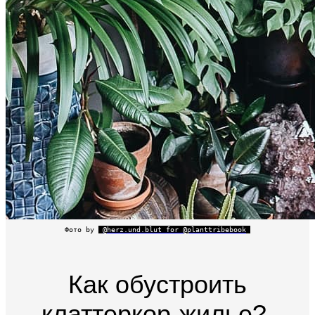
Фото by
@herz.und.blut for @planttribebook
Как обустроить
клаттеркор-жилье?