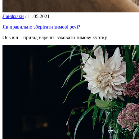
Лайфхаки
/
11.05.2021
Як правильно зберігати зимові речі?
Ось він – привід нарешті заховати зимову куртку.