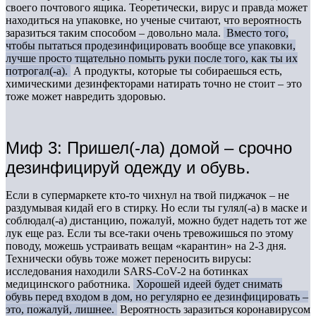
своего почтового ящика. Теоретически, вирус и правда может
находиться на упаковке, но ученые считают, что вероятность
заразиться таким способом – довольно мала.
Вместо того,
чтобы пытаться продезинфицировать вообще все упаковки,
лучше просто тщательно помыть руки после того, как ты их
потрогал(-а).
А продукты, которые ты собираешься есть,
химическими дезинфекторами натирать точно не стоит – это
тоже может навредить здоровью.
Миф 3: Пришел(-ла) домой – срочно
дезинфицируй одежду и обувь.
Если в супермаркете кто-то чихнул на твой пиджачок – не
раздумывая кидай его в стирку. Но если ты гулял(-а) в маске и
соблюдал(-а) дистанцию, пожалуй, можно будет надеть тот же
лук еще раз. Если ты все-таки очень тревожишься по этому
поводу, можешь устраивать вещам «карантин» на 2-3 дня.
Технически обувь тоже может переносить вирусы:
исследования находили SARS-CoV-2 на ботинках
медицинского работника.
Хорошей идеей будет снимать
обувь перед входом в дом, но регулярно ее дезинфицировать –
это, пожалуй, лишнее.
Вероятность заразиться коронавирусом