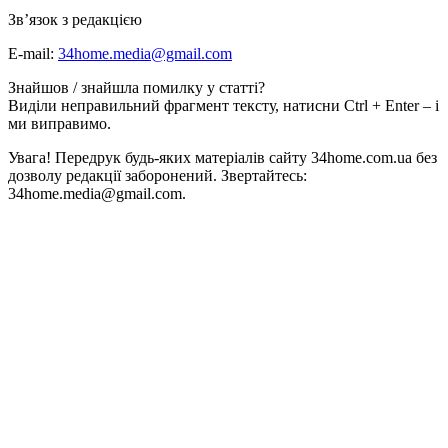
Зв’язок з редакцією
E-mail:
34home.media@gmail.com
Знайшов / знайшла помилку у статті?
Виділи неправильний фрагмент тексту, натисни Ctrl + Enter – і
ми виправимо.
Увага! Передрук будь-яких матеріалів сайту 34home.com.ua без
дозволу редакції заборонений. Звертайтесь:
34home.media@gmail.com.