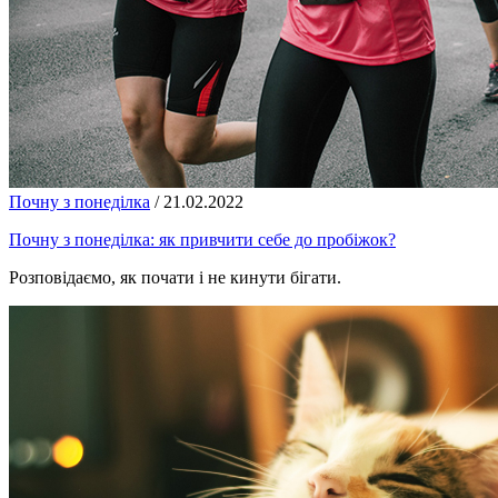
Почну з понеділка
/
21.02.2022
Почну з понеділка: як привчити себе до пробіжок?
Розповідаємо, як почати і не кинути бігати.