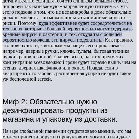
дотянуться. Но если для тебя это слишком большой стресс,
попробуй так называемую «направленную гигиену». Суть
этого подхода в том, что не все микробы в доме обязательно
должны умереть – но можно попытаться минимизировать
риски. Поэтому
куда эффективнее будет сосредоточиться на
тех зонах, которые с большей вероятностью могут содержать
вредные вирусы и бактерии, и тех, откуда ты с большей
вероятностью можешь эти вирусы подхватить.
Как правило,
это поверхности, к которым мы чаще всего прикасаемся:
например, дверные ручки, ключи, пульты, бытовая техника,
ручки кранов в ванной. Скорее всего, на этих предметах
концентрация всевозможной грязи будет гораздо выше, чем на
стенах, дверцах шкафчиков или окнах. Правда, если в
квартире кто-то заболел, расширенная уборка не будет такой
уж бесполезной затеей.
Миф 2: Обязательно нужно
дезинфицировать продукты из
магазина и упаковку из доставки.
На заре глобальной пандемии существовало мнение, что мы
можем принести вирус из продуктового магазина или даже