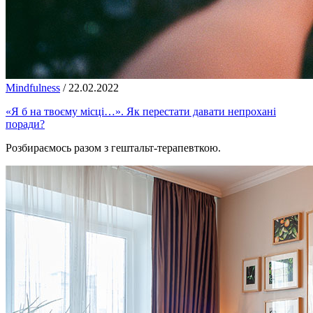
Mindfulness
/
22.02.2022
«Я б на твоєму місці…». Як перестати давати непрохані
поради?
Розбираємось разом з гештальт-терапевткою.