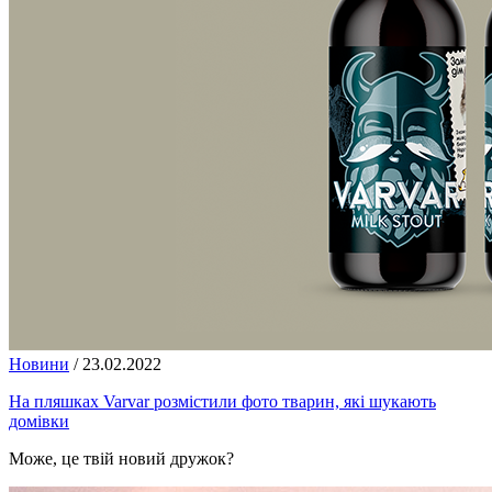
Новини
/
23.02.2022
На пляшках Varvar розмістили фото тварин, які шукають
домівки
Може, це твій новий дружок?