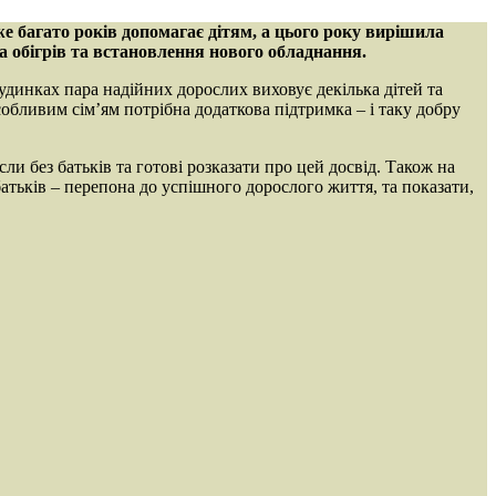
же багато років допомагає дітям, а цього року вирішила
на обігрів та встановлення нового обладнання.
удинках пара надійних дорослих виховує декілька дітей та
особливим сім’ям потрібна додаткова підтримка – і таку добру
ли без батьків та готові розказати про цей досвід. Також на
батьків – перепона до успішного дорослого життя, та показати,