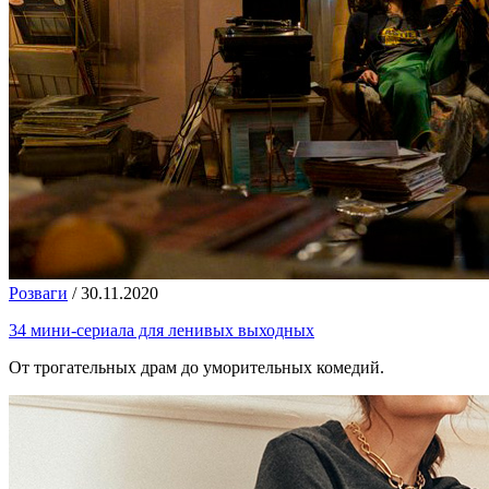
Розваги
/
30.11.2020
34 мини-сериала для ленивых выходных
От трогательных драм до уморительных комедий.