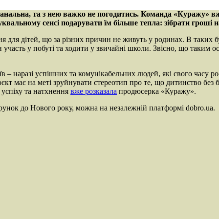
а банальна, та з нею важко не погодитись. Команда «Куражу» в
уквальному сенсі подарувати їм більше тепла: зібрати гроші 
 для дітей, що за різних причин не живуть у родинах. В таких б
и участь у побуті та ходити у звичайні школи. Звісно, що таким 
 – наразі успішних та комунікабельних людей, які свого часу рос
роєкт має на меті зруйнувати стереотип про те, що дитинство без 
 успіху та натхнення
вже розказала
продюсерка «Куражу».
дарунок до Нового року, можна на незалежній платформі dobro.ua.