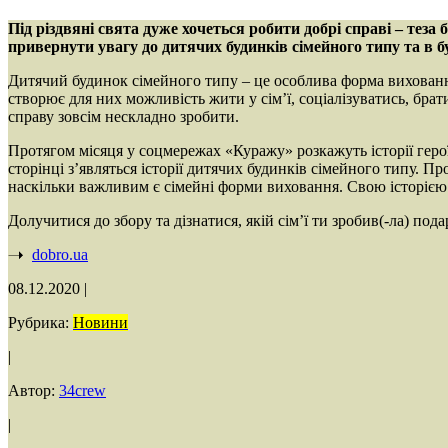
Під різдвяні свята дуже хочеться робити добрі справі – тез
привернути увагу до дитячих будинків сімейного типу та в б
Дитячий будинок сімейного типу – це особлива форма виховання
створює для них можливість жити у сім’ї, соціалізуватись, брат
справу зовсім нескладно зробити.
Протягом місяця у соцмережах «Куражу» розкажуть історії героїв
сторінці з’являться історії дитячих будинків сімейного типу. П
наскільки важливим є сімейні форми виховання. Свою історією
Долучитися до збору та дізнатися, якій сім’ї ти зробив(-ла) по
dobro.ua
08.12.2020
|
Рубрика:
Новини
|
Автор:
34crew
|