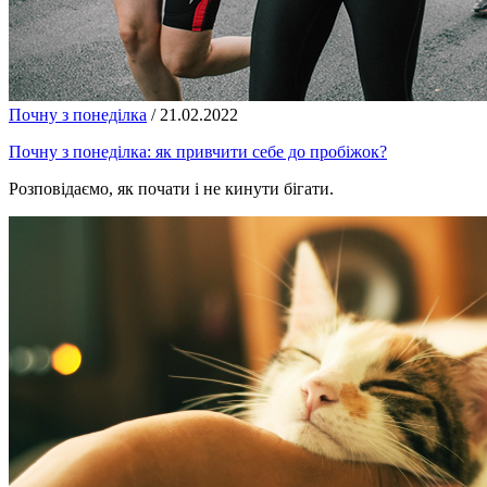
Почну з понеділка
/
21.02.2022
Почну з понеділка: як привчити себе до пробіжок?
Розповідаємо, як почати і не кинути бігати.