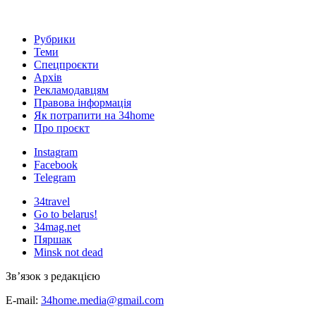
Рубрики
Теми
Спецпроєкти
Архів
Рекламодавцям
Правова інформація
Як потрапити на 34home
Про проєкт
Instagram
Facebook
Telegram
34travel
Go to belarus!
34mag.net
Пяршак
Minsk not dead
Зв’язок з редакцією
E-mail:
34home.media@gmail.com