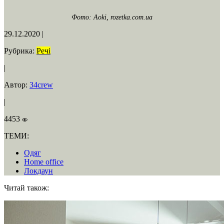
Фото: Aoki, rozetka.com.ua
29.12.2020
|
Рубрика:
Речі
|
Автор:
34crew
|
4453
ТЕМИ:
Одяг
Home office
Локдаун
Читай також: