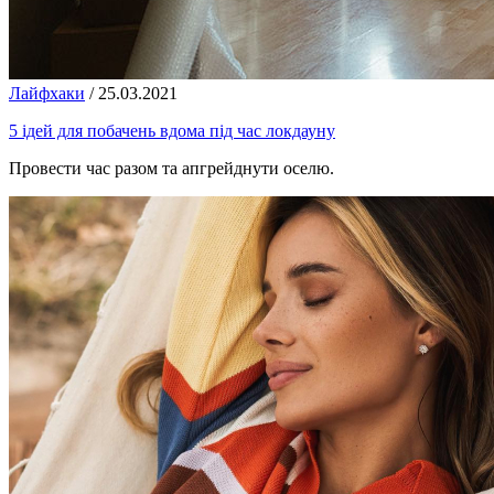
Лайфхаки
/
25.03.2021
5 ідей для побачень вдома під час локдауну
Провести час разом та апгрейднути оселю.