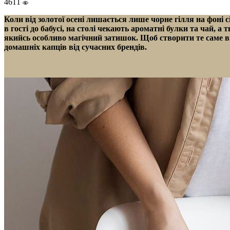
4611
Коли від золотої осені лишається лише чорне гілля на фоні с
в гості до бабусі, на столі чекають ароматні булки та чай, а 
якийсь особливо магічний затишок. Щоб створити те саме ві
домашніх капців від сучасних брендів.