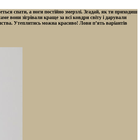
еться спати, а ноги постійно змерзлі. Згадай, як ти приходиш
 саме вони зігрівали краще за всі ковдри світу і дарували
нства. Утеплитись можна красиво! Лови п’ять варіантів