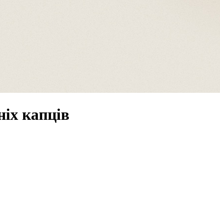
ніх капців