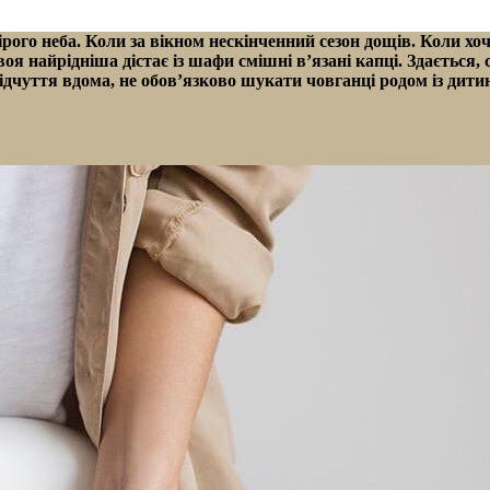
ірого неба. Коли за вікном нескінченний сезон дощів. Коли хоч
твоя найрідніша дістає із шафи смішні в’язані капці. Здається,
дчуття вдома, не обов’язково шукати човганці родом із дити