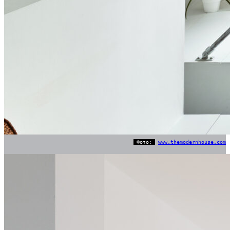
Фото:
www.themodernhouse.com