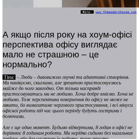
Фото:
www.themodernhouse.com
А якщо після року на хоум-офісі
перспектива офісу виглядає
мало не страшною – це
нормально?
Тіна:
–
Люди – дивовижно гнучкі та адаптивні створіння.
Ми панікуємо, скиглимо, але зрештою пристосовуємось
майже до чого завгодно. От тільки насправді
пристосовуватись ми не любимо. Хоча добре вміємо. Хоча не
любимо. Тож перспектива повернення до офісу не може не
лякати, бо вимагатиме чергового пристосування, і всі мінуси
офісної роботи під час цього періоду будуть гострими і
болючими.
Але є ще один момент. Будьмо відвертими, 8 годин в офісі не
дорівнює 8 годинам роботи. Ми нерідко сидимо без нагальних
завдань або без настрою їх робити, тому просто