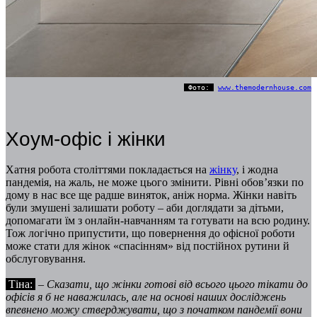
Фото:
www.themodernhouse.com
Хоум-офіс і жінки
Хатня робота століттями покладається на
жінку
, і жодна
пандемія, на жаль, не може цього змінити. Рівні обов’язки по
дому в нас все ще радше виняток, аніж норма. Жінки навіть
були змушені залишати роботу – аби доглядати за дітьми,
допомагати їм з онлайн-навчанням та готувати на всю родину.
Тож логічно припустити, що повернення до офісної роботи
може стати для жінок «спасінням» від постійнох рутини й
обслуговування.
Тіна:
–
Сказати, що жінки готові від всього цього тікати до
офісів я б не наважилась, але на основі наших досліджень
впевнено можу стверджувати, що з початком пандемії вони