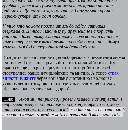
мені добре», «але я не хочу бути прив’язаним до робочого
графіка», «але я хочу мати можливість проводити час з
родиною». До того ж аргументи за і аргументи проти
нерідко суперечать один одному.
У тих, хто не хоче повертатись до офісу, ситуація
дзеркальна. Ці люди мають купу аргументів на користь
роботи вдома і низку власних «але»: «але вдома я дичавію»,
«але тепер у мене взагалі немає приводів виходити з дому»,
«але всі мої дні тепер однакові як день бабака».
Виходить, що ми ледь не щодня боремось із безкінечними «за»
і «проти». І це – нова реальність постпандемійного світу.
Здається, ще два роки аргументи проти роботи в офісі
стосувались радше дауншифтерів та митців. А тепер
страх
випасти із життя
через соціальну дистанцію і водночас
усівдомлення того, що інші люди є джерелом небезпеки,
підважує наше ментальне здоров’я.
Тіна:
– Якби ми, наприклад, провели кількісне опитування і
отримали певну статистику «так, хочу в офіс» і «ні, хочу
працювати вдома», в реальності
жодне «так» не означало б
виключно «так», а жодне «ні» не означало б виключно «ні».