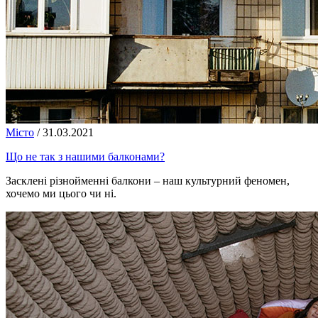
Місто
/
31.03.2021
Що не так з нашими балконами?
Засклені різнойменні балкони – наш культурний феномен,
хочемо ми цього чи ні.