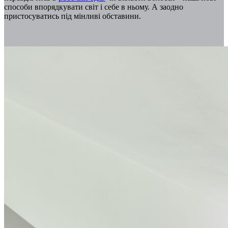
способи впорядкувати світ і себе в ньому. А заодно
пристосуватись під мінливі обставини.