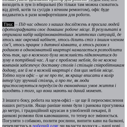
виходить в зум із вбиральні (бо тільки там можна сховатись
від дітей, котів та сусідів з вічним ремонтом), офіс буде
видаватись в рази комфортнішим для роботи.
Тіна:
–
Під час одного з наших досліджень я просила людей
сфотографувати своє домашнє робоче місце. В результаті я
отримала набір найрізноманітніших життєвих ситуацій, де
хтось має окремий кабінет, хтось ділить стіл з іншим членом
сім’ї, хтось працює з дитячої кімнати, а хтось разом з
родиною в однокімнатній квартирі намагається розподілити
день так, що в кожного була можливість підключитися до
зуму в потрібний час. А ще є проблема меблів, бо не кожна
компанія забезпечує доставку столів і стільців співробітникам
додому, але й не в кожній квартирі є для цих меблів місце.
Тобто хоум офіс – це не про те, як краще вписати в колір
інтер’єру зручний стілець, а про те, як люди
пристосовуються передусім до економічних умов життя і
виходять з того, що вони мають на даний момент.
З іншого боку, робота на хоум-офісі – це ще й переосмислення
наших ритуалів. Якщо раніше ними були і ранкова прогулянка
до метро, і традиційний круасан в улюбленій пекарні, й
ранкові розмови біля кавомашини, то тепер все змінюється.
Погуляти з собакою, полити рослини, випити кави на балконі,
перевдягтись в
робочий одяг
чи вкласти волосся – наші нові