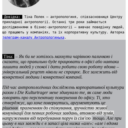
Довідка:
Тіна Полек – антропологиня, співзасновниця Центру
прикладної антропології. Останні три роки займається
дослідженнями в бізнес-антропології – вивчає поведінку людей,
що працюють у компаніях, та їх корпоративну культуру. Авторка
телеграм-каналу Антропологинька
.
Тіна:
–
Як би не хотілось махнути чарівною паличкою і
сказати, що правильно буде працювати в офісі або навпаки
лишити людей у спокої і дати робити свою роботу вдома –
універсальний рецепт ніколи не спрацює. Все залежить від
конкретної людини і конкретної компанії.
Під час антропологічних досліджень корпоративної культури
разом з Die Kulturtrager мене здивувало те, як саме люди
говорять про перспективу повернення до офісу. Ті, хто
стверджує, що хоче повернутись, аргументують це
рішення
прагненням до спілкування, зручністю живої
комунікації для певних робочих завдань, втомою від зумів,
напруженням від перебування поруч із сім’єю
тощо. Але при
цьому в них завжди є в запасі ціла низка «але»: «але і вдома