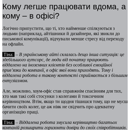
Кому легше працювати вдома, а
кому – в офісі?
Логічно припустити, що ті, хто найменше спілкуються з
людьми (наприклад, айтішники й дизайнери, які звикли до
письмової комунікації), відчували менше стресу від переходу
на офлайн.
Тіна:
–
В українському айті склалась дещо інша ситуація: це
здебільшого аутсорс, де люди від початку працюють
віддалено на іноземних клієнтів без особливої емоційної
прив’язки до компанії, в офіс якої вони приходять. Тому і
віддалена робота в такому контексті сприймається з більшим
ентузіазмом.
Але, можливо, хоум-офіс став справжнім спасінням для тих,
хто мав такі собі стосунки з колегами й токсичним
керівництвом. Втім, якщо ти щодня тішишся тому, що не мусш
бачити своїх колег, це аж ніяк не свідчить про адекватну
організацію праці.
Тіна:
– Віддалена робота змусила керівництво багатьох
компаній розширити горизонти довіри до своїх співробітників.