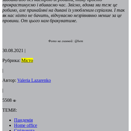
прокрастинуємо і вбиваємо час. Звісно, вдома ми теж це
робимо, але принаймні на дивані із улюбленим серіалом. І так
як нас ніхто не бачить, відчуваємо незрівнянно менше за це
провини. От цього нам бракуватиме.
Фото на главной: @hem
30.08.2021
|
Рубрика:
Місто
|
Автор:
Valeria Lazarenko
|
5508
ТЕМИ:
Пандемія
Home office
Спільнота