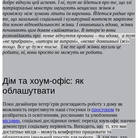
добре відчули цей аспект. І ні, тут не йдеться про те, що злі
патріархальні монстри змушують нещасних жінок в
проміжку між зумами ліпити їм вареники. Йдеться радше про
те, що загальний соціальний і культурний контекст закріплює
дім зоною відповідальності жінки. І опинившись вдома, жінки
починають цим домом «займатись». В інтерв’ю вони
розповідають про
певне відчуття провини – ти вдома, а тут
«не прибрано», «штори не випрані», «немає домашньої їжі»
тощо. Все це дуже тисне.
І не те щоб жінки мусили це
робити, ні, вони просто не можуть не робити.
Дім та хоум-офіс: як
облашутвати
Поки дизайнери інтер’єрів розглядають роботу з дому як
можливість переглянути наші стосунки із
простором
та
розібратись із освітленням, рослинами та улюбленими
місцями
, соціальні дослідники певні: перехід хоум-офіс наочно
демонструє соціальну нерівність. Виходить, що
ті, хто має
достатньо місця – можуть комфортно працювати та
облаштувати ідеальний простір для роботи.
А для тих, хто