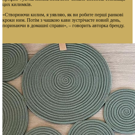
цих килимків.
«Створюючи килим, я уявляю, як ви робите перші ранкові
кроки ним. Потім з чашкою кави зустрічаєте новий день,
поринаючи в домашні справи», – говорить авторка бренду.