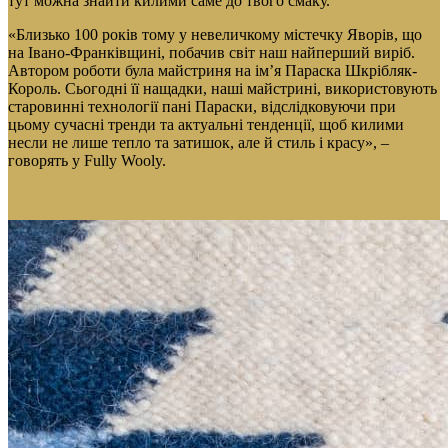
тут можна знайти килими саме до твого смаку.
«Близько 100 років тому у невеличкому містечку Яворів, що
на Івано-Франківщині, побачив світ наш найперший виріб.
Автором роботи була майстриня на ім’я Параска Шкрібляк-
Король. Сьогодні її нащадки, наші майстрині, використовують
старовинні технології пані Параски, відслідковуючи при
цьому сучасні тренди та актуальні тенденції, щоб килими
несли не лише тепло та затишок, але й стиль і красу», –
говорять у Fully Wooly.