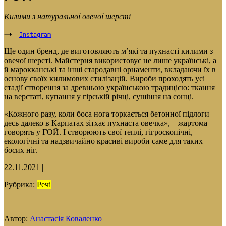
Килими з натуральної овечої шерсті
Instagram
Ще один бренд, де виготовляють м’які та пухнасті килими з
овечої шерсті. Майстерня використовує не лише українські, а
й марокканські та інші стародавні орнаменти, вкладаючи їх в
основу своїх килимових стилізацій. Вироби проходять усі
стадії створення за древньою українською традицією: ткання
на верстаті, купання у гірській річці, сушіння на сонці.
«Кожного разу, коли боса нога торкається бетонної пiдлоги –
десь далеко в Карпатах зітхає пухнаста овечка», – жартома
говорять у ГОЙ. І створюють свої теплі, гігроскопічні,
екологічні та надзвичайно красиві вироби саме для таких
босих ніг.
22.11.2021
|
Рубрика:
Речі
|
Автор:
Анастасія Коваленко