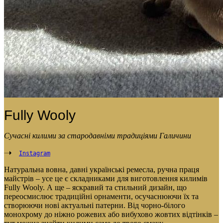
Fully Wooly
Сучасні килими за стародавніми традиціями Галичини
Instagram
Натуральна вовна, давні українські ремесла, ручна праця
майстрів – усе це є складниками для виготовлення килимів
Fully Wooly. А ще – яскравий та стильний дизайн, що
переосмислює традиційні орнаменти, осучаснюючи їх та
створюючи нові актуальні патерни. Від чорно-білого
монохрому до ніжно рожевих або вибухово жовтих відтінків –