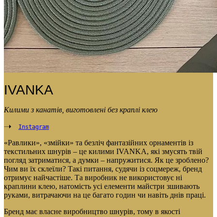
IVANKA
Килими з канатів, виготовлені без краплі клею
Instagram
«Равлики», «змійки» та безліч фантазійних орнаментів із
текстильних шнурів – це килими IVANKA, які змусять твій
погляд затриматися, а думки – напружитися. Як це зроблено?
Чим ви їх склеїли? Такі питання, судячи із соцмереж, бренд
отримує найчастіше. Та виробник не використовує ні
краплини клею, натомість усі елементи майстри зшивають
руками, витрачаючи на це багато годин чи навіть днів праці.
Бренд має власне виробництво шнурів, тому в якості