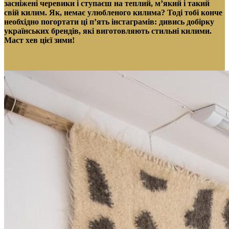
засніжені черевики і ступаєш на теплий, м’який і такий
свій килим. Як, немає улюбленого килима? Тоді тобі конче
необхідно погортати ці п’ять інстаграмів: дивись добірку
українських брендів, які виготовляють стильні килими.
Маст хев цієї зими!