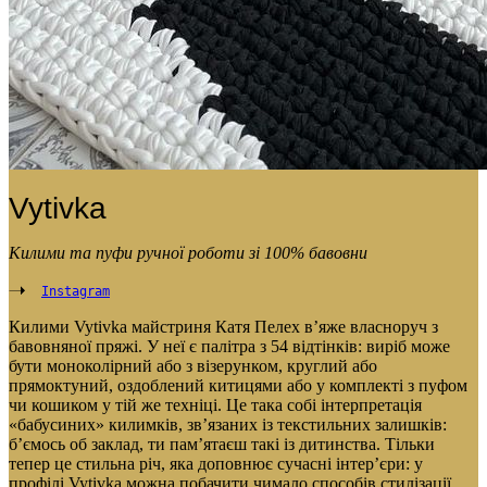
Vytivka
Килими та пуфи ручної роботи зі 100% бавовни
Instagram
Килими Vytivka майстриня Катя Пелех в’яже власноруч з
бавовняної пряжі. У неї є палітра з 54 відтінків: виріб може
бути моноколірний або з візерунком, круглий або
прямоктуний, оздоблений китицями або у комплекті з пуфом
чи кошиком у тій же техніці. Це така собі інтерпретація
«бабусиних» килимків, зв’язаних із текстильних залишків:
б’ємось об заклад, ти пам’ятаєш такі із дитинства. Тільки
тепер це стильна річ, яка доповнює сучасні інтер’єри: у
профілі Vytivka можна побачити чимало способів стилізації