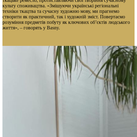
ткацьке ремесло, протиставляючи свої творіння сучасному
культу споживацтва. «Змішуючи українські регіональні
техніки ткацтва та сучасну художню мову, ми прагнемо
створити як практичний, так і художній зміст. Повертаємо
розуміння предметів побуту як ключових об’єктів людського
життя», – говорять у Basny.