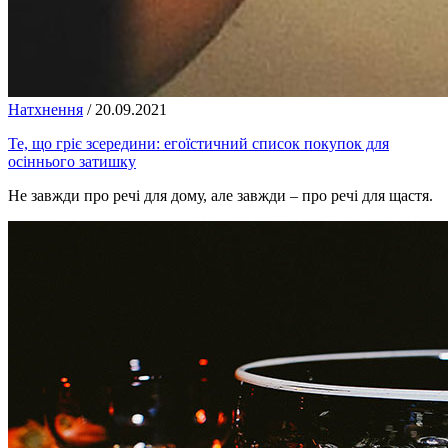
Натхнення
/
20.09.2021
Те, що гріє зсередини: егоїстичний список покупок для
осіннього затишку
Не завжди про речі для дому, але завжди – про речі для щастя.