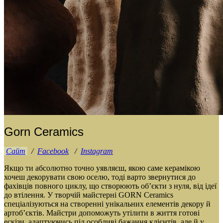
Gorn Ceramics
Сайт
/
Facebook
/
Instagram
Якщо ти абсолютно точно уявляєш, якою саме керамікою
хочеш декорувати свою оселю, тоді варто звернутися до
фахівців повного циклу, що створюють об’єкти з нуля, від ідеї
до втілення. У творчій майстерні GORN Ceramics
спеціалізуються на створенні унікальних елементів декору й
артоб’єктів. Майстри допоможуть утілити в життя готові
ескізи, адаптуючись під особливі бажання клієнтів, але й у