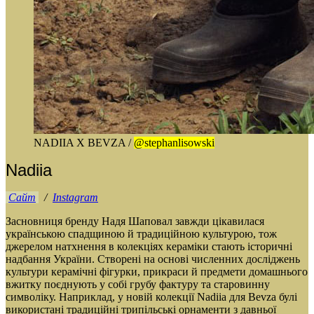
NADIIA X BEVZA /
@stephanlisowski
Nadiia
Сайт
/
Instagram
Засновниця бренду Надя Шаповал завжди цікавилася
українською спадщиною й традиційною культурою, тож
джерелом натхнення в колекціях кераміки стають історичні
надбання України. Створені на основі численних досліджень
культури керамічні фігурки, прикраси й предмети домашнього
вжитку поєднують у собі грубу фактуру та старовинну
символіку. Наприклад, у новій колекції Nadiia для Bevza булі
використані традиційні трипільські орнаменти з давньої