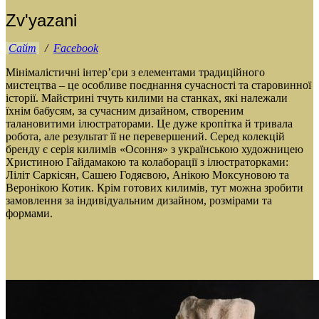
Zv'yazani
Сайт
/
Facebook
Мінімалістичні інтер’єри з елементами традиційного
мистецтва – це особливе поєднання сучасності та старовинної
історії. Майстрині тчуть килими на станках, які належали
їхнім бабусям, за сучасним дизайном, створеним
талановитими ілюстраторами. Це дуже кропітка й тривала
робота, але результат її не перевершений. Серед колекцій
бренду є серія килимів «Осоння» з українською художницею
Христиною Гайдамакою та колаборації з ілюстраторками:
Ліліт Саркісян, Сашею Годяєвою, Анікою Моксуновою та
Веронікою Котик. Крім готових килимів, тут можна зробити
замовлення за індивідуальним дизайном, розмірами та
формами.