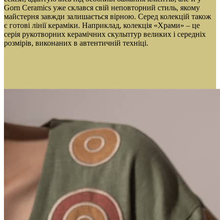
Gorn Ceramics уже склався свій неповторний стиль, якому
майстерня завжди залишається вірною. Серед колекцій також
є готові лінії кераміки. Наприклад, колекція «Храми» – це
серія рукотворних керамічних скульптур великих і середніх
розмірів, виконаних в автентичній техніці.