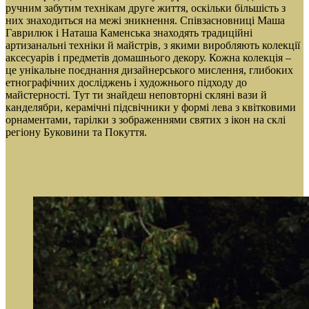
ручним забутим технікам друге життя, оскільки більшість з
них знаходиться на межі зникнення. Співзасновниці Маша
Гаврилюк і Наташа Каменська знаходять традиційні
артизанальні техніки й майстрів, з якими виробляють колекції
аксесуарів і предметів домашнього декору. Кожна колекція –
це унікальне поєднання дизайнерського мислення, глибоких
етнографічних досліджень і художнього підходу до
майстерності. Тут ти знайдеш неповторні скляні вази й
канделябри, керамічні підсвічники у формі лева з квітковими
орнаментами, тарілки з зображеннями святих з ікон на склі
регіону Буковини та Покуття.