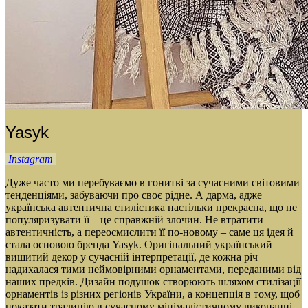
Yasyk
Instagram
Дуже часто ми перебуваємо в гонитві за сучасними світовими
тенденціями, забуваючи про своє рідне. А дарма, адже
українська автентична стилістика настільки прекрасна, що не
популяризувати її – це справжній злочин. Не втратити
автентичність, а переосмислити її по-новому – саме ця ідея й
стала основою бренда Yasyk. Оригінальний український
вишитий декор у сучасній інтерпретації, де кожна річ
надихалася тими неймовірними орнаментами, переданими від
наших предків. Дизайн подушок створюють шляхом стилізації
орнаментів із різних регіонів України, а концепція в тому, щоб
показати традицію в сучасному мінімалістичному виконанні.