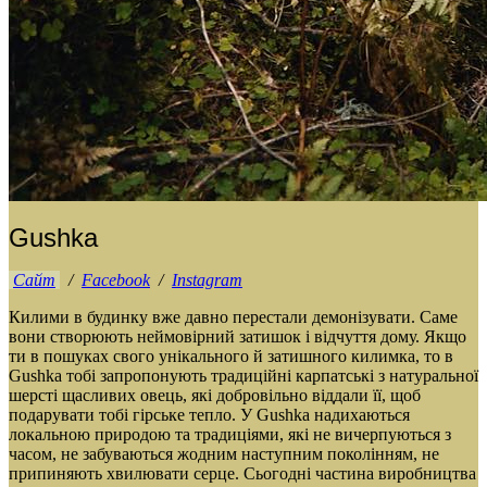
Gushka
Сайт
/
Facebook
/
Instagram
Килими в будинку вже давно перестали демонізувати. Саме
вони створюють неймовірний затишок і відчуття дому. Якщо
ти в пошуках свого унікального й затишного килимка, то в
Gushka тобі запропонують традиційні карпатські з натуральної
шерсті щасливих овець, які добровільно віддали її, щоб
подарувати тобі гірське тепло. У Gushka надихаються
локальною природою та традиціями, які не вичерпуються з
часом, не забуваються жодним наступним поколінням, не
припиняють хвилювати серце. Сьогодні частина виробництва