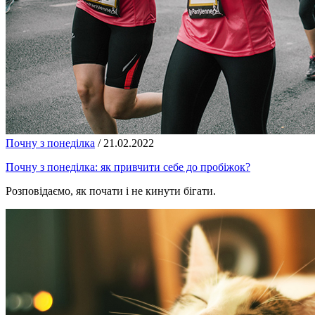
Почну з понеділка
/
21.02.2022
Почну з понеділка: як привчити себе до пробіжок?
Розповідаємо, як почати і не кинути бігати.