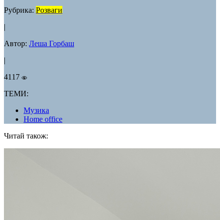
Рубрика:
Розваги
|
Автор:
Леша Горбаш
|
4117
ТЕМИ:
Музика
Home office
Читай також: