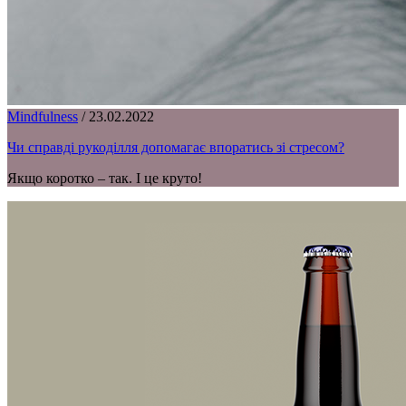
Mindfulness
/
23.02.2022
Чи справді рукоділля допомагає впоратись зі стресом?
Якщо коротко – так. І це круто!