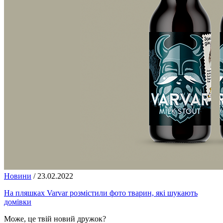
Новини
/
23.02.2022
На пляшках Varvar розмістили фото тварин, які шукають
домівки
Може, це твій новий дружок?