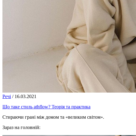
Речі
/
16.03.2021
Що таке стиль athflow? Теорія та практика
Стираючи грані між домом та «великим світом».
Зараз на головній: