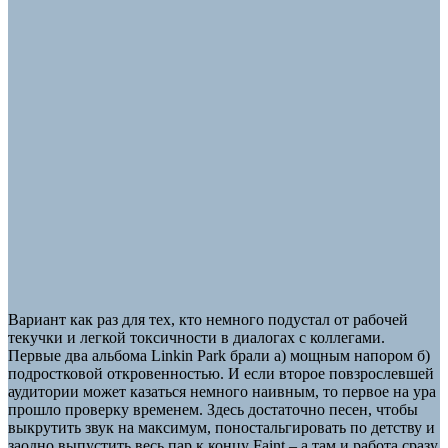
Вариант как раз для тех, кто немного подустал от рабочей
текучки и легкой токсичности в диалогах с коллегами.
Первые два альбома Linkin Park брали а) мощным напором б)
подростковой откровенностью. И если второе повзрослевшей
аудитории может казаться немного наивным, то первое на ура
прошло проверку временем. Здесь достаточно песен, чтобы
выкрутить звук на максимум, поностальгировать по детству и
заодно выпустить весь пар к концу Faint – а там и работа сразу