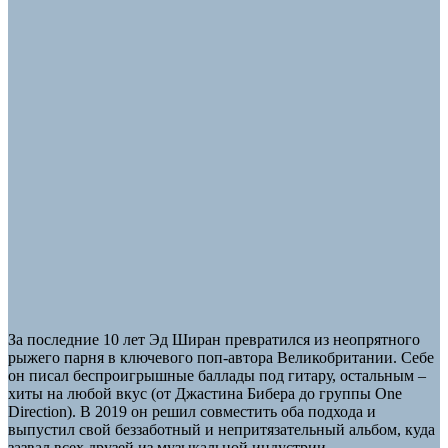
За последние 10 лет Эд Ширан превратился из неопрятного
рыжего парня в ключевого поп-автора Великобритании. Себе
он писал беспроигрышные баллады под гитару, остальным –
хиты на любой вкус (от Джастина Бибера до группы One
Direction). В 2019 он решил совместить оба подхода и
выпустил свой беззаботный и непритязательный альбом, куда
зазвал всех друзей из музыкальной индустрии.