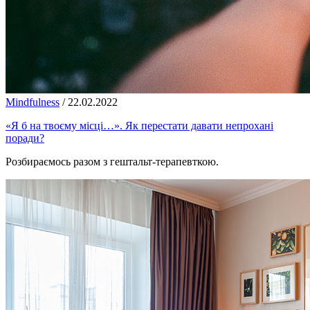
Mindfulness
/
22.02.2022
«Я б на твоєму місці…». Як перестати давати непрохані
поради?
Розбираємось разом з гештальт-терапевткою.