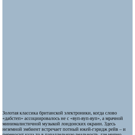
Золотая классика британской электроники, когда слово
«дабстеп» ассоциировалось не с «вуп-вуп-вуп», а мрачной
минималистичной музыкой лондонских окраин. Здесь
неземной эмбиент встречает потный юкей-гэридж рейв – и
переносит куда-то в параллельную реальность, где мирно