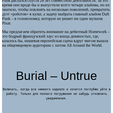
Punk распался спустя 28 лет совместной деятельности. За это
время они вроде бы и выпустили всего четыре альбома, но их
хватило, чтобы повлиять на несколько поколений, превратить
дуэт «роботов» в культ, а задачу выбрать главный альбом Daft
Punk – в головоломку, которую не решит ни один мультик
Pixar.
Мы предлагаем обратить внимание на дебютный Homework –
это бодрый французский хаус из конца девяностых, где,
казалось бы, нишевая европейская сцена вдруг мигом вышла
на общемировую аудиторию с хитом All Around the World.
Burial – Untrue
Включать, когда все немного надоело и хочется поглубже уйти в
работу. Только для полного погружения не забудь отключить
уведомления.