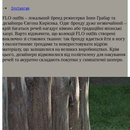
Instagram
FLO outfits – локальний бренд режисерки Інни Грабар та
дизайнера Євгена Кирієнка. Одяг бренду дуже незвичайний –
крій багатьох речей нагадує кімоно або традиційні японські
хаорі. Варто відзначити, що колекції FLO outfits створені
виключно зі стокових тканин: так бренду вдається йти в ногу
з екологічними трендами та використовувати відрізи
матеріалу, що залишилися на великих виробництвах. Крім
цього, дизайнери відмовилися від поліетилену для пакування
речей та акуратно складають покупки у симпатичні шопери.