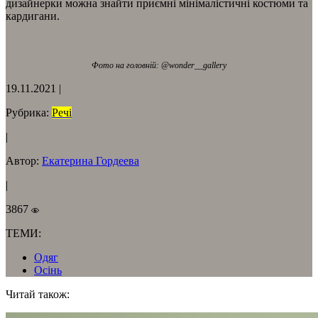
дизайнерки можна знайти приємні мінімалістичні костюми та
кардигани.
Фото на головнiй: @wonder__gallery
19.11.2021
|
Рубрика:
Речі
|
Автор:
Екатерина Гордеева
|
3867
ТЕМИ:
Одяг
Осінь
Читай також: