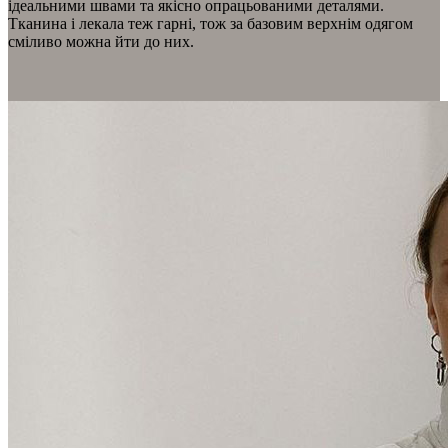
ідеальними швами та якісно опрацьованими деталями.
Тканина і лекала теж гарні, тож за базовим верхнім одягом
сміливо можна йти до них.