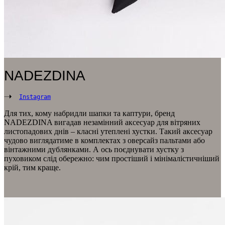
NADEZDINA
Instagram
Для тих, кому набридли шапки та каптури, бренд
NADEZDINA вигадав незамінний аксесуар для вітряних
листопадових днів – класні утеплені хустки. Такий аксесуар
чудово виглядатиме в комплектах з оверсайз пальтами або
вінтажними дублянками. А ось поєднувати хустку з
пуховиком слід обережно: чим простіший і мінімалістичніший
крій, тим краще.