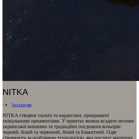
NITKA
Instagram
NITKA створює пальто та кардигани, прикрашені
унікальними орнаментами. У принтах можна вгадати мотиви
української вишивки та традиційні поєднання кольорів:
чорний, білий та червоний, білий та блакитний. Одяг
створюють за особливою технологією, яка поєднує машинну