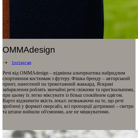
OMMAdesign
Instagram
Речі від OMMAdesign – відмінна альтернатива набридлим
спортивним костюмам з футеру. Фішка бренду – авторський
принт, нанесений на трикотажний жаккард. Яскраві
забарвлення роблять звичайні речі свіжими та оригінальними,
при цьому їх легко міксувати із більш спокійним одягом.
Варто відзначити якість лекал: незважаючи на те, що речі
зроблені у форматі оверсайз, всі пропорції дотримані – светри
та штани вийшли об'ємними, але не мішкуватими.