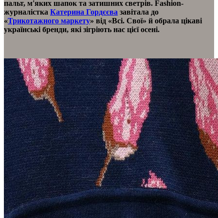
пальт, м'яких шапок та затишних светрів. Fashion-
журналістка
Катерина Гордєєва
завітала до
«
Трикотажного маркету
»
вiд «Всі. Свої» й обрала цікаві
українські бренди, які зігріють нас цієї осені.