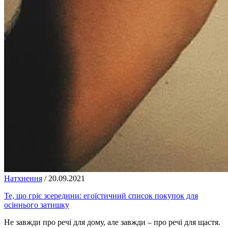
Натхнення
/
20.09.2021
Те, що гріє зсередини: егоїстичний список покупок для
осіннього затишку
Не завжди про речі для дому, але завжди – про речі для щастя.