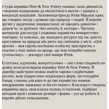
Студія кераміки Here & Now Pottery називає свою діяльність
«творчою подорожжю до екологічного життя» і працює у
концепції sustainable. Засновниця бренду Юлія Маклюк каже,
що створює посуд з думкою про природу і людей. ЇЇ вироби
зручні у щоденному використанні, не шкодять довкіллю і
здоров’ю, та зроблені «без поспіху й халтури». Частину
матеріалів для посуду і упаковки керамістка використовує
повторно, та пояснює, що знаходить ресурси під час довгих
прогулянок на природі або рятує від смітників у місті.
«Цей
проєкт – моя спроба поєднати особисту пристрасть з
участю у тих змінах на краще, що так потрібні нашому
суспільству»
, – декларує свої наміри Юлія.
Естетська, вдумлива, концептуальна – такі слова спадають на
думку, коли розглядаєш кераміку Here & Now Pottery. В
доробку майстрині можна знайти тарілки з відбитками
рослин, вази підкреслено неідеальних форм, листоподібні
блюда, стакани для кави to go (які керамістка називає
мандрівними чашками) та багато іншого. Власноруч створена
керамічна маса, своя власна полива із попелом, підібрані
методом проб і помилок розміри і форма – усе це робить її
вироби дійсно унікальними.