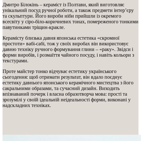
Дмитро Білокінь – кераміст із Полтави, який виготовляє
унікальний посуд ручної роботи, а також предмети інтер’єру
та скульптури. Його вироби ніби прийшли із окремого
всесвіту у сіро-біло-коричневих тонах, помереженого тонкими
павутинками тріщин-кракле.
Керамісту близька давня японська естетика «скромної
простоти» вабі-сабі, тож у своїх виробах він використовує
давню техніку ручного формування глини – «раку». Звідси і
форми виробів, і розмаїття чайного посуду, і навіть кольори з
текстурами.
Проте майстер тонко відчуває естетику українського
сьогодення: щоб отримати результат, він вдало поєднує
естетику давнього японського керамічного мистецтва з його
сакральними образами, та сучасний дизайн. Виходить
впізнаваний почерк і власна образотворча мова: прості та
зрозумілі у своїй ідеальній неідеальності форми, виконані у
надскладних техніках.