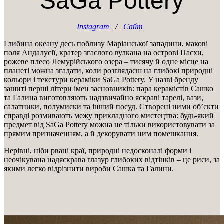
SaGa Pottery
Instagram
/
Сайт
Глибина океану десь поблизу Маріанської западини, макові
поля Андалусії, кратер згаслого вулкана на острові Пасхи,
рожеве плесо Лемурійського озера – тисячу й одне місце на
планеті можна згадати, коли розглядаєш на глибокі природні
кольори і текстури кераміки SaGa Pottery. У назві бренду
зашиті перші літери імен засновників: пара керамістів Сашко
та Галина виготовляють надзвичайно яскраві тарелі, вази,
салатники, полумиски та інший посуд. Створені ними об’єкти
справді розмивають межу прикладного мистецтва: будь-який
предмет від SaGa Pottery можна не тільки використовувати за
прямим призначенням, а й декорувати ним помешкання.
Нерівні, ніби рвані краї, природні недосконалі форми і
неочікувана надяскрава глазур глибоких відтінків – це риси, за
якими легко відрізнити вироби Сашка та Галини.