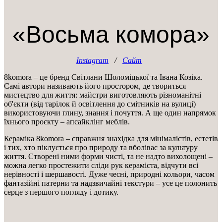
«Восьма комора»
Instagram
/
Сайт
8komora – це бренд Світлани Шоломіцької та Івана Козіка.
Самі автори називають його простором, де твориться
мистецтво для життя: майстри виготовляють різноманітні
об'єкти (від тарілок й освітлення до смітників на вулиці)
використовуючи глину, знання і почуття. А ще один напрямок
їхнього проєкту – апсайклінг меблів.
Кераміка 8komora – справжня знахідка для мінімалістів, естетів
і тих, хто піклується про природу та вболіває за культуру
життя. Створені ними форми чисті, та не надто вихолощені –
можна легко простежити сліди рук кераміста, відчути всі
нерівності і шершавості. Дуже чесні, природні кольори, часом
фантазійні патерни та надзвичайні текстури – усе це полонить
серце з першого погляду і дотику.