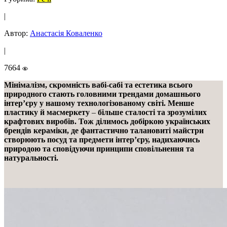
|
Автор:
Анастасія Коваленко
|
7664
Мінімалізм, скромність вабі-сабі та естетика всього
природного стають головними трендами домашнього
інтер’єру у нашому технологізованому світі. Менше
пластику й масмеркету
–
більше сталості та зрозумілих
крафтових виробів. Тож ділимось добіркою українських
брендів кераміки, де фантастично талановиті майстри
створюють посуд та предмети інтер’єру, надихаючись
природою та сповідуючи принципи сповільнення та
натуральності.