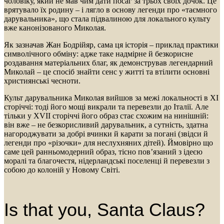
чоловіку, який не мав чим дати посаг за трьох своїх дочок. Це
врятувало їх родину – і лягло в основу легенди про «таємного
дарувальника», що стала підвалиною для локального культу
вже канонізованого Миколая.
Як зазначав Жан Бодрійяр, сама ця історія – приклад практики
символічного обміну: адже таке надмірне й безкорисне
роздавання матеріальних благ, як демонстрував легендарний
Миколай – це спосіб знайти сенс у житті та втілити основні
християнські чесноти.
Культ дарувальника Миколая вийшов за межі локальності в ХІ
сторіччі: тоді його мощі викрали та перевезли до Італії. Але
тільки у XVII сторіччі його образ стає схожим на нинішній:
він вже – не безкорисливий дарувальник, а сутність, здатна
нагороджувати за добрі вчинки й карати за погані (звідси й
легенди про «різочки» для неслухняних дітей). Ймовірно що
саме цей ранньомодерний образ, тісно пов’язаний з ідеєю
моралі та благочестя, нідерландські поселенці й перевезли з
собою до колоній у Новому Світі.
Is that you, Santa Claus?