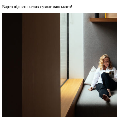
Варто підняти келих сухолиманського!