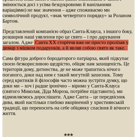
змінюється досі з усіма безцукровими й ванільними
варіаціями) не має значення – адже споживаємо ми
символічний продукт, «знак четвертого порядку» за Роланом
Бартом.
Представлений компанією образ Санта-Клауса, з іншого боку,
розширив наші уявлення про це свято – і про дарування
загалом. Адже
Санта ХХ сторіччя вже не просто пролізав у
димар з мішком подарунків, а й являв собою свято як таке.
Сама фігура доброго бородаторого патріарха, який підкупає
своєю безкорисливою щедрістю, обіцяє нам захищеність. Це
територія дому, дитинства, де не може трапитись нічого
поганого, доки над ним є такий могутній захисник. Тому
серед критиків й філософів часто можна зустріти думку, що
доки ми – хоч і радше іронічно – віримо у Санта-Клауса
(святого Миколая, Діда Мороза, потрібне підставити), ми
відмовляємось дорослішати. Адже Санта – це передвісник
дива, який настільки глибоко вкорінений у християнській
традиції, що переносить на себе обіцянку спасіння й вічного
життя.
***