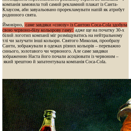
компанія замовила той самий рекламний плакат із Санта-
Клаусом, аби завуальовано прорекламувати напій як атрибут
родинного свята.
Ймовірно,
саме завдяки «союзу» із Сантою Coca-Cola здобула
свою червоно-білу кольорову гаму:
адже ще на початку 30-х
білий логотип компанії міг розміщуватись на нейтральному
тлі чи залучати інші кольори. Святого Миколая, прообразу
Санти, зображували в одежах різних кольорів – переважно
синього, золотавого чи червоного. Але саме завдяки
зображенню Наста його почали асоціювати із червоним –
який зрештою й запатентувала компанія Coca-Cola.