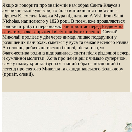
Якщо ж говорити про знайомий нам образ Санта-Клауса з
американської культури, то його виникнення пов’язане з
віршем Клемента Кларка Мура під назвою A Visit from Saint
Nicholas, написаного у 1823 році. В поемі вже проявляються
головні атрибути персонажа:
він прилітає перед Різдвом на
санчатах, в які запряжені вісім північних оленів.
Святий
Миколай пролізає у дім через димар, лишає подарунки у
розвішених панчохах, сміється у вуса та бажає веселого Різдва.
А головне, робить це таємно і вночі, після того, як
благочестива родина відправилась спати після різдвяної вечері
й сумлінної молитви. Хоча про цей вірш є чимало суперечок,
саме у ньому кристалізується знаний образ – поєднаний із
легенд про святого Миколая та скандинавського фольклору
(привіт, олені!).