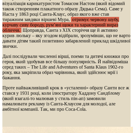
візуалізація карикатуристом Томасом Настом (який відомий
також створенням плакатного образу Дядька Сема). Саме у
Наста у 1863 році Санта-Клаус, образ якого вже став
тиражним завдяки віршеві Мура,
отримує червону шубу,
курчаву сиву бороду, рум’яні щоки та характерний вираз
обличчя.
Щоправда, Санта з ХІХ сторіччя ще й активно
курив люльку – яку згодом відібрали, зрозумівши, що не варто
давати дітям такий позитивно забарвлений приклад шкідливої
звички.
Далі послідували численні вірші, поеми та дитячі книжки про
героя, який здобував все більшу популярність. Й найвідоміша
серед таких – The Life and Adventures of Santa Klaus 1902-го
року, яка закріпила образ чарівника, який здійснює мрії і
бажання.
Проте найважливіший крок в «усталенні» образу Санти все ж
стався у 1931 році, коли ілюстратору Хаддону Сандблому
(який взагалі-то малював у стиль пін-ап) замовили
намалювати рекламу із Санта-Клаусом для молодої, але
амбітної компанії. Так, ми про Coca-Cola.