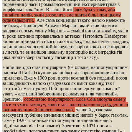
поранення у часи Громадянської війни експериментував з
морфіном і кокаїном. Власне, його
ідея була у тому, аби
винайти напій, який дозволить зменшити біль і при цьому
буде бадьорити.
Але сама концепція такого напою належить
не йому, а італійцеві Анжело Маріані, який став відомим
завдяки своєму «вину Маріані» – суміші вина та кокаїну, яка в
ті роки активно продавалась в аптеках. Натомість Пембертон
вирішив прибрати з нього і алкогольну, і наркотичну складову,
залишивши як основний інгредієнт горіхи коки (а не порошок
з листя), та винайшов ідеальну пропорцію всіх інгредієнтів
(яка нібито зберігається у таємниці з того часу).
Напій швидко став популярним (ба більше, найпопулярнішим
напоєм Штатів із купою «клонів») та скоро полишив аптечні
прилавки. Вже у 1909 році проти компанії був поданий позов
за шкідливість напою (згадувався як вміст кокаїну, так і
істотний вміст цукру). Цей процес привернув до компанії
увагу – але напій заборонили рекламувати як «дитячий».
Зрештою,
особливою популярності Coca-Cola здобула саме у
часи «сухого закону», коли стала альтернативою до буденного
вживання пива й іншого алкоголю,
та ще й дозволяла
маскувати публічне вживання міцних напоїв у барах (так-так,
саме у 1920-ті виникають популярні поєднання коли з
підпільними віскі чи ромом). Зрештою, у 1931 постала
необхідність переосмислити рекламну стратегію компанії – і