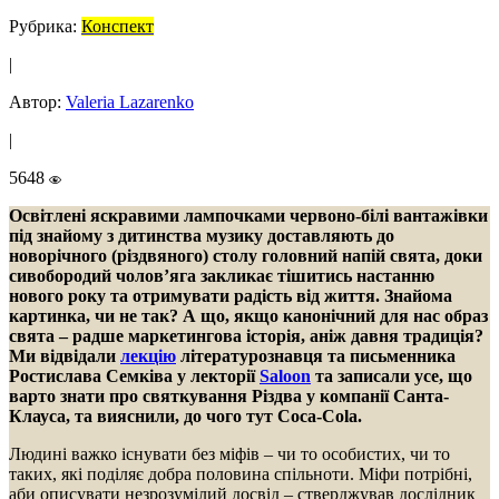
Рубрика:
Конспект
|
Автор:
Valeria Lazarenko
|
5648
Освітлені яскравими лампочками червоно-білі вантажівки
під знайому з дитинства музику доставляють до
новорічного (різдвяного) столу головний напій свята, доки
сивобородий чолов’яга закликає тішитись настанню
нового року та отримувати радість від життя. Знайома
картинка, чи не так? А що, якщо канонічний для нас образ
свята – радше маркетингова історія, аніж давня традиція?
Ми відвідали
лекцію
літературознавця та письменника
Ростислава Семківа у лекторії
Saloon
та записали усе, що
варто знати про святкування Різдва у компанії Санта-
Клауса, та вияснили, до чого тут Coca-Cola.
Людині важко існувати без міфів – чи то особистих, чи то
таких, які поділяє добра половина спільноти. Міфи потрібні,
аби описувати незрозумілий досвід – стверджував дослідник