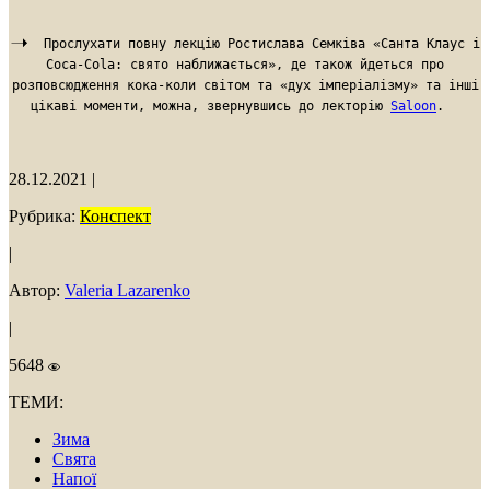
Прослухати повну лекцію Ростислава Семківа «Санта Клаус і
Coca-Cola: свято наближається», де також йдеться про
розповсюдження кока-коли світом та «дух імперіалізму» та інші
цікаві моменти, можна, звернувшись до лекторію
Saloon
.
28.12.2021
|
Рубрика:
Конспект
|
Автор:
Valeria Lazarenko
|
5648
ТЕМИ:
Зима
Свята
Напої