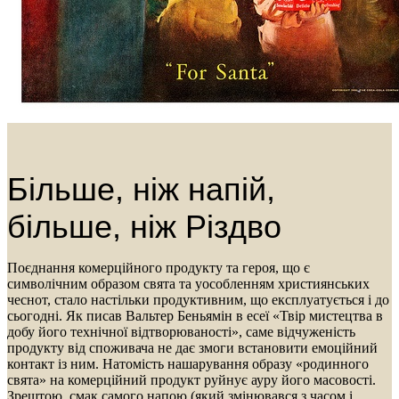
Більше, ніж напій,
більше, ніж Різдво
Поєднання комерційного продукту та героя, що є
символічним образом свята та уособленням християнських
чеснот, стало настільки продуктивним, що експлуатується і до
сьогодні. Як писав Вальтер Беньямін в есеї «Твір мистецтва в
добу його технічної відтворюваності», саме відчуженість
продукту від споживача не дає змоги встановити емоційний
контакт із ним. Натомість нашарування образу «родинного
свята» на комерційний продукт руйнує ауру його масовості.
Зрештою, смак самого напою (який змінювався з часом і