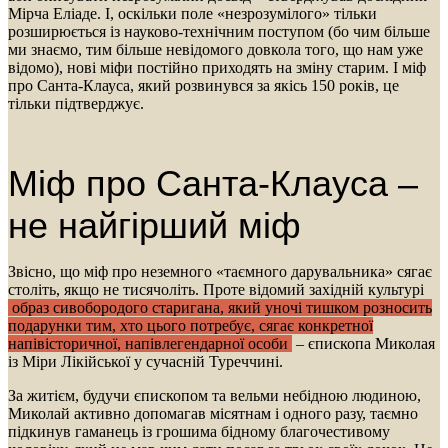
Мірча Еліаде. І, оскільки поле «незрозумілого» тільки
розширюється із науково-технічним поступом (бо чим більше
ми знаємо, тим більше невідомого довкола того, що нам уже
відомо), нові міфи постійно приходять на зміну старим. І міф
про Санта-Клауса, який розвинувся за якісь 150 років, це
тільки підтверджує.
Міф про Санта-Клауса –
не найгірший міф
Звісно, що міф про неземного «таємного дарувальника» сягає
століть, якщо не тисячоліть. Проте відомий західній культурі
образ сивобородого старигана, який уночі тишком розносить
подарунки тим, хто цього потребує, сягає конкретної
напівісторичної, напівлегендарної особи
– єпископа Миколая
із Міри Лікійської у сучасній Туреччині.
За житієм, будучи єпископом та вельми небідною людиною,
Миколай активно допомагав місятнам і одного разу, таємно
підкинув гаманець із грошима бідному благочестивому