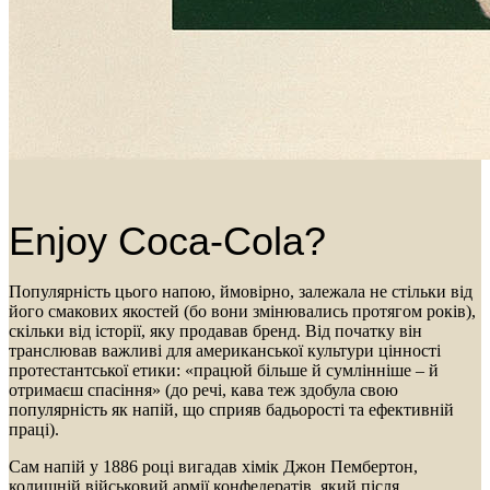
Enjoy Coca-Cola?
Популярність цього напою, ймовірно, залежала не стільки від
його смакових якостей (бо вони змінювались протягом років),
скільки від історії, яку продавав бренд. Від початку він
транслював важливі для американської культури цінності
протестантської етики: «працюй більше й сумлінніше – й
отримаєш спасіння» (до речі, кава теж здобула свою
популярність як напій, що сприяв бадьорості та ефективній
праці).
Сам напій у 1886 році вигадав хімік Джон Пембертон,
колишній військовий армії конфедератів, який після