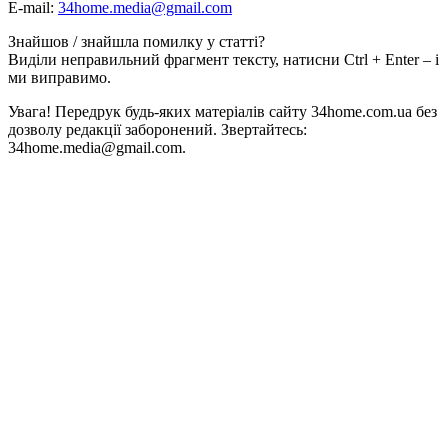
E-mail:
34home.media@gmail.com
Знайшов / знайшла помилку у статті?
Виділи неправильний фрагмент тексту, натисни Ctrl + Enter – і
ми виправимо.
Увага! Передрук будь-яких матеріалів сайту 34home.com.ua без
дозволу редакції заборонений. Звертайтесь:
34home.media@gmail.com.