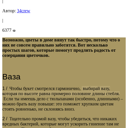
|
Автор:
34crew
|
6377
Возможно, цветы в доме вянут так быстро, потому что о
них не совсем правильно заботятся. Вот несколько
простых шагов, которые помогут продлить радость от
созерцания цветочков.
Ваза
1 /
Чтобы букет смотрелся гармонично,
выбирай вазу,
которая по высоте равна примерно половине длины стебля.
Если ты имеешь дело с тюльпанами (особенно, длинными) –
можно брать вазу повыше: это поможет хрупким цветам
стоять ровненько, не склоняясь вниз.
2 /
Тщательно промой вазу, чтобы убедиться, что никаких
вредных бактерий, которые могут ускорить гниение там не