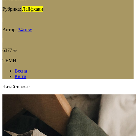
Рубрика:
Лайфхаки
|
Автор:
34crew
|
6377
ТЕМИ:
Весна
Квiти
Читай також: