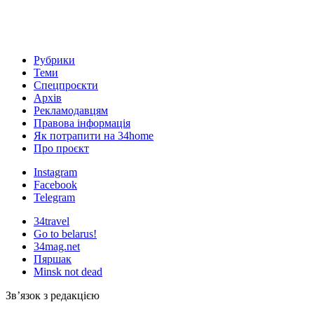
Рубрики
Теми
Спецпроєкти
Архів
Рекламодавцям
Правова інформація
Як потрапити на 34home
Про проєкт
Instagram
Facebook
Telegram
34travel
Go to belarus!
34mag.net
Пяршак
Minsk not dead
Зв’язок з редакцією