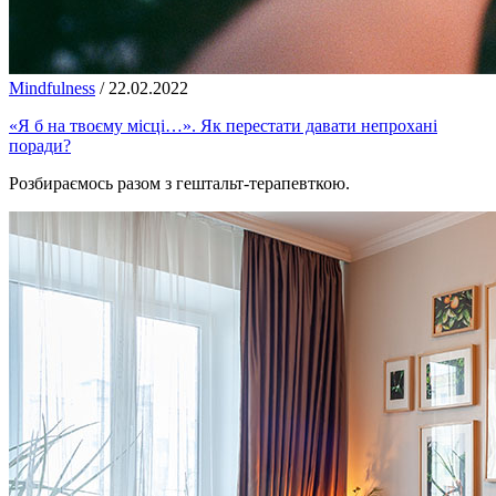
Mindfulness
/
22.02.2022
«Я б на твоєму місці…». Як перестати давати непрохані
поради?
Розбираємось разом з гештальт-терапевткою.