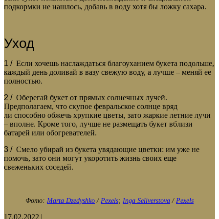
подкормки не нашлось, добавь в воду хотя бы ложку сахара.
Уход
1 /
Если хочешь наслаждаться благоуханием букета подольше,
каждый день доливай в вазу свежую воду, а лучше – меняй ее
полностью.
2 /
Оберегай букет от прямых солнечных лучей.
Предполагаем, что скупое февральское солнце вряд
ли способно обжечь хрупкие цветы, зато жаркие летние лучи
– вполне. Кроме того, лучше не размещать букет вблизи
батарей или обогревателей.
3 /
Смело убирай из букета увядающие цветки: им уже не
помочь, зато они могут укоротить жизнь своих еще
свеженьких соседей.
Фото:
Marta Dzedyshko
/
Pexels
;
Inga Seliverstova
/
Pexels
17.02.2022
|