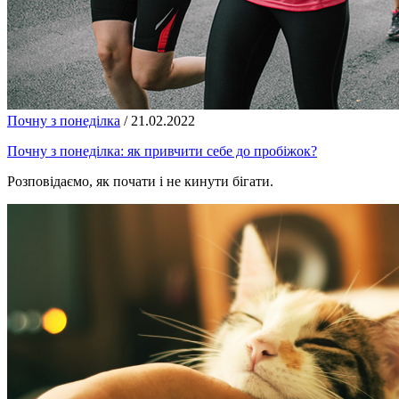
Почну з понеділка
/
21.02.2022
Почну з понеділка: як привчити себе до пробіжок?
Розповідаємо, як почати і не кинути бігати.