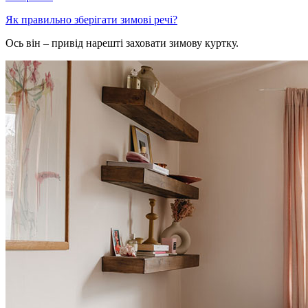
Як правильно зберігати зимові речі?
Ось він – привід нарешті заховати зимову куртку.