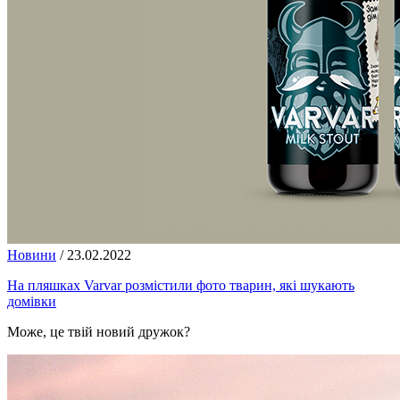
Новини
/
23.02.2022
На пляшках Varvar розмістили фото тварин, які шукають
домівки
Може, це твій новий дружок?