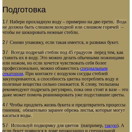
Подготовка
1 /
Набери прохладную воду – примерно на две-трети.
Вода
не должна быть слишком холодной или слишком горячей
–
чтобы не шокировать нежные стебли.
2 /
Сними упаковку, если такая имеется, и развяжи букет.
3 /
Всегда подрезай стебли под 45 градусов
перед тем, как
ставить их в воду. Это можно делать обычными ножницами
или ножом, но если хочется чувствовать себя более
профессионально, можно обзавестись
специальным
секатором
. При контакте с воздухом сосуды стеблей
закупориваются, а способность цветка потреблять воду и
полезные вещества сильно снижается. К слову, тюльпаны
рекомендуют подрезать регулярно, пока они стоят в вазе – это
даже может помочь реанимировать уже подуставшие цветы.
4 /
Чтобы продлить жизнь букета и предотвратить процессы
гниения,
обязательно заранее обрежь листья, которые могут
касаться воды.
5 /
Используй подкормку для цветов
(например,
такую
). А
если букет появился в доме неожиданно и специальной