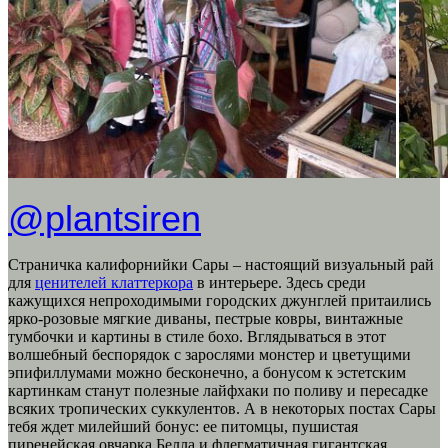
@plantsiren
Страничка калифорнийки Сары – настоящий визуальный рай
для
ценителей клаттеркора
в интерьере. Здесь среди
кажущихся непроходимыми городских джунглей притаились
ярко-розовые мягкие диваны, пестрые ковры, винтажные
тумбочки и картины в стиле бохо. Вглядываться в этот
волшебный беспорядок с зарослями монстер и цветущими
эпифиллумами можно бесконечно, а бонусом к эстетским
картинкам станут полезные лайфхаки по поливу и пересадке
всяких тропических суккулентов. А в некоторых постах Сары
тебя ждет милейший бонус: ее питомцы, пушистая
пиренейская овчарка Белла и флегматичная гигантская