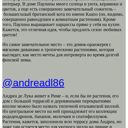
интерьер. В доме Паулины много солнца и уюта, керамики и
цветов, а еще есть совершенно замечательный сожитель –
большеглазый британский кота по имени Каапо (он, видимо,
совершенно равнодушен к комнатным растениям). Кроме
того, Паулина выращивает нарциссы прямо у себя на кухне.
Кажется, это отличная идея, чтобы продлить сезон любимых
цветов!
Но самое замечательное место – это домик-оранжерея с
мягкими диванами и тропическими растениями, которая
выглядит, как место мечты для интроверта во время долгой
финской зимы.
@andreadl86
Андреа де Лука живет в Риме – и, если бы не растения, его
дом с большой террасой и деревянными перекрытиями
вполне можно было назвать типичной итальянской виллой.
Но центральное место на ней принадлежит его коллекции
рододендронов, бананов, молочаев и спатифиллумов.
Растения, кажется, заполонили всю террасу дома Андреа, но
даже там остается место для уютного чилла на диване и