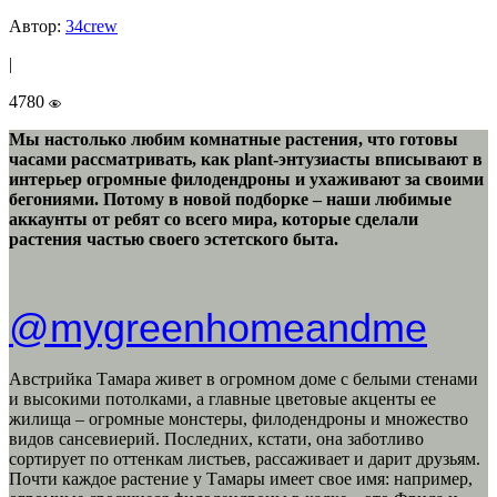
Автор:
34crew
|
4780
Мы настолько любим комнатные растения, что готовы
часами рассматривать, как plant-энтузиасты вписывают в
интерьер огромные филодендроны и ухаживают за своими
бегониями. Потому в новой подборке – наши любимые
аккаунты от ребят со всего мира, которые сделали
растения частью своего эстетского быта.
@mygreenhomeandme
Австрийка Тамара живет в огромном доме с белыми стенами
и высокими потолками, а главные цветовые акценты ее
жилища – огромные монстеры, филодендроны и множество
видов сансевиерий. Последних, кстати, она заботливо
сортирует по оттенкам листьев, рассаживает и дарит друзьям.
Почти каждое растение у Тамары имеет свое имя: например,