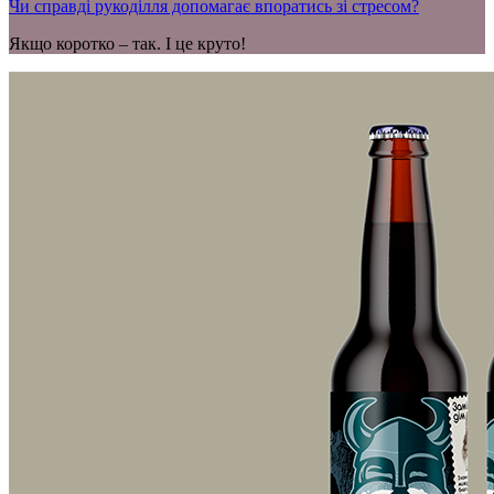
Чи справді рукоділля допомагає впоратись зі стресом?
Якщо коротко – так. І це круто!