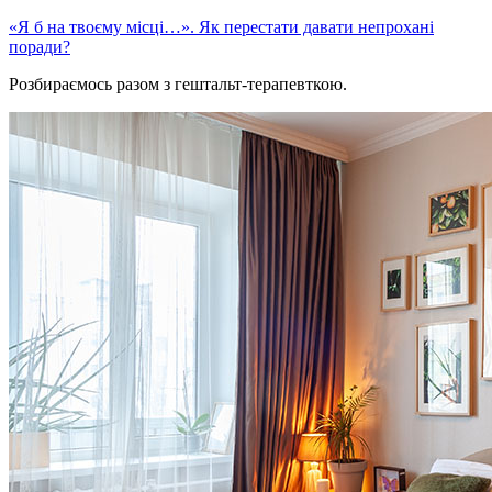
«Я б на твоєму місці…». Як перестати давати непрохані
поради?
Розбираємось разом з гештальт-терапевткою.