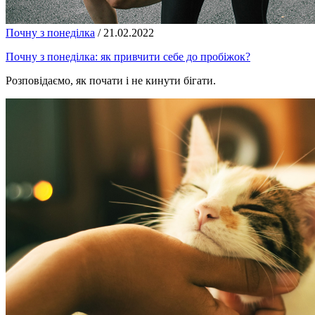
Почну з понеділка
/
21.02.2022
Почну з понеділка: як привчити себе до пробіжок?
Розповідаємо, як почати і не кинути бігати.