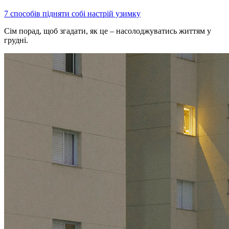
7 способів підняти собі настрій узимку
Сім порад, щоб згадати, як це – насолоджуватись життям у
грудні.