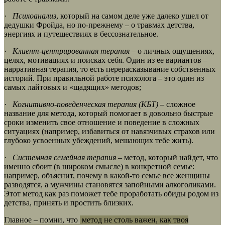
·
Психоанализ
, который на самом деле уже далеко ушел от
дедушки Фройда, но по-прежнему – о травмах детства,
энергиях и путешествиях в бессознательное.
·
Клиент-центрированная терапия
– о личных ощущениях,
целях, мотивациях и поисках себя. Один из ее вариантов –
нарративная терапия, то есть перерасказывание собственных
историй. При правильной работе психолога – это один из
самых лайтовых и «щадящих» методов;
·
Когнитивно-поведенческая терапия (КБТ)
– сложное
название для метода, который помогает в довольно быстрые
сроки изменить свое отношение и поведение в сложных
ситуациях (например, избавиться от навязчивых страхов или
глубоко усвоенных убеждений, мешающих тебе жить).
·
Системная семейная терапия
– метод, который найдет, что
именно сбоит (в широком смысле) в конкретной семье:
например, объяснит, почему в какой-то семье все женщины
разводятся, а мужчины становятся запойными алкоголиками.
Этот метод как раз поможет тебе проработать обиды родом из
детства, принять и простить близких.
Главное – помни, что
метод не столь важен, как твоя