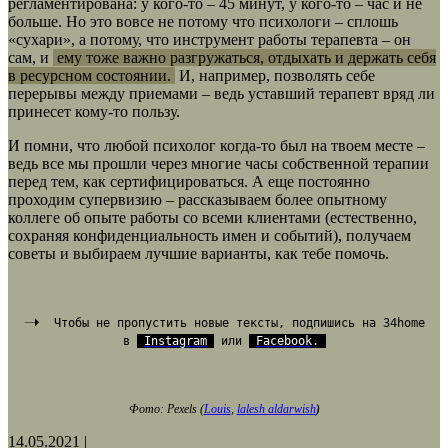
регламентирована: у кого-то – 45 минут, у кого-то – час и не
больше. Но это вовсе не потому что психологи – сплошь
«сухари», а потому, что инструмент работы терапевта – он
сам, и
ему тоже важно разгружаться, отдыхать и держать себя
в ресурсном состоянии.
И, например, позволять себе
перерывы между приемами – ведь уставший терапевт вряд ли
принесет кому-то пользу.
И помни, что любой психолог когда-то был на твоем месте –
ведь все мы прошли через многие часы собственной терапии
перед тем, как сертифицироваться. А еще постоянно
проходим супервизию – рассказываем более опытному
коллеге об опыте работы со всеми клиентами (естественно,
сохраняя конфиденциальность имен и событий), получаем
советы и выбираем лучшие варианты, как тебе помочь.
Чтобы не пропустить новые тексты, подпишись на 34home
в
Instagram
или
Facebook
.
Фото: Pexels (
Louis
,
lalesh aldarwish
)
14.05.2021
|