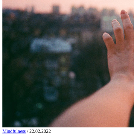
Mindfulness
/
22.02.2022