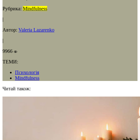
Рубрика:
Mindfulness
|
Автор:
Valeria Lazarenko
|
9966
ТЕМИ:
Психологія
Mindfulness
Читай також: