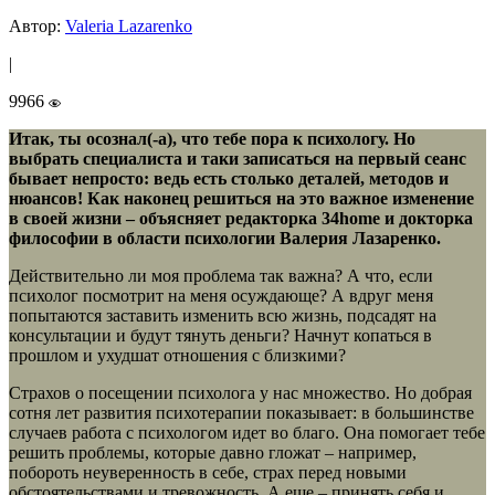
Автор:
Valeria Lazarenko
|
9966
Итак, ты осознал(-а), что тебе пора к психологу. Но
выбрать специалиста и таки записаться на первый сеанс
бывает непросто: ведь есть столько деталей, методов и
нюансов! Как наконец решиться на это важное изменение
в своей жизни – объясняет редакторка 34home и докторка
философии в области психологии Валерия Лазаренко.
Действительно ли моя проблема так важна? А что, если
психолог посмотрит на меня осуждающе? А вдруг меня
попытаются заставить изменить всю жизнь, подсадят на
консультации и будут тянуть деньги? Начнут копаться в
прошлом и ухудшат отношения с близкими?
Страхов о посещении психолога у нас множество. Но добрая
сотня лет развития психотерапии показывает: в большинстве
случаев работа с психологом идет во благо. Она помогает тебе
решить проблемы, которые давно гложат – например,
побороть неуверенность в себе, страх перед новыми
обстоятельствами и тревожность. А еще – принять себя и